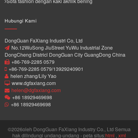
Sofa fashion dengan kaki akrilik bening
Hubungi Kami
DongGuan FaXiang Industri Co, Ltd
No.12WuSong JiuStreet YuWu Industrial Zone
DongCheng Districl DongGuan City GuangDong China
+86-769-2285 0579
+86-769-2285 0579/13929240901
helen zhang/Lily Yao
www.dgfaxiang.com
helen@dgfaxiang.com
+86 18929469698
+86 18929469698
©
2026oleh DongGuan FaXiang Industry Co., Ltd Semua
hak dilindungi undang-undang - peta situs:
html
,
xml