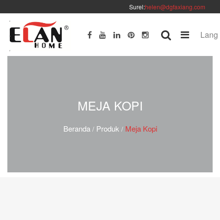
Surel:
helen@dgfaxiang.com
Lang
MEJA KOPI
Beranda
Produk
Meja Kopi
/
/