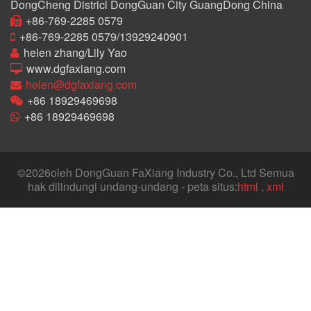
DongCheng Districl DongGuan City GuangDong China
+86-769-2285 0579
+86-769-2285 0579/13929240901
helen zhang/Lily Yao
www.dgfaxiang.com
helen@dgfaxiang.com
+86 18929469698
+86 18929469698
©
2026oleh DongGuan FaXiang Industry Co., Ltd Semua
hak dilindungi undang-undang - peta situs:
html
,
xml