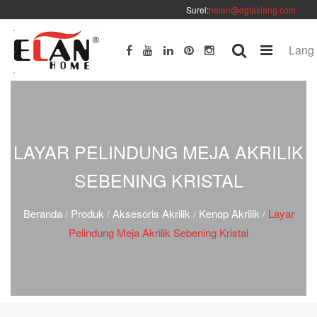
Surel:
helen@dgfaxiang.com
Lang
LAYAR PELINDUNG MEJA AKRILIK
SEBENING KRISTAL
Beranda
Produk
Aksesoris Akrilik
Kenop Akrilik
Layar
/
/
/
/
Pelindung Meja Akrilik Sebening Kristal